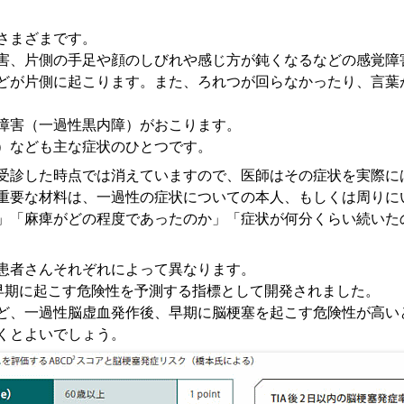
さまざまです。
害、片側の手足や顔のしびれや感じ方が鈍くなるなどの感覚障
どが片側に起こります。また、ろれつが回らなかったり、言葉
障害（一過性黒内障）がおこります。
）なども主な症状のひとつです。
受診した時点では消えていますので、医師はその症状を実際に
重要な材料は、一過性の症状についての本人、もしくは周りに
」「麻痺がどの程度であったのか」「症状が何分くらい続いた
患者さんそれぞれによって異なります。
を早期に起こす危険性を予測する指標として開発されました。
ほど、一過性脳虚血発作後、早期に脳梗塞を起こす危険性が高い
くとよいでしょう。