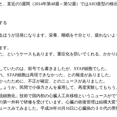
近の5週間（2014年第48週～第52週）ではAH3亜型の検出
する
るほうが活発になります。栄養、睡眠を十分とり、疲れないよ
ます。
た、というケースもあります。重症化を防いでくれる、かかり
ていたのは、前号でも書きましたが、STAP細胞でした。
れ、STAP細胞は再現できなかった、との報道がありました。
かったために、不正が確定、とのニュースがありました。
しょうか。民間で小保方さんを雇用して、再度実験してもらう
脱細胞化」技術で国内初の心臓人工弁移植というニュースがでて
の第一外科で研修を受けています。心臓の術後管理は結構大変
ースみてみました。平成26年10月16日に心臓病の３０代の