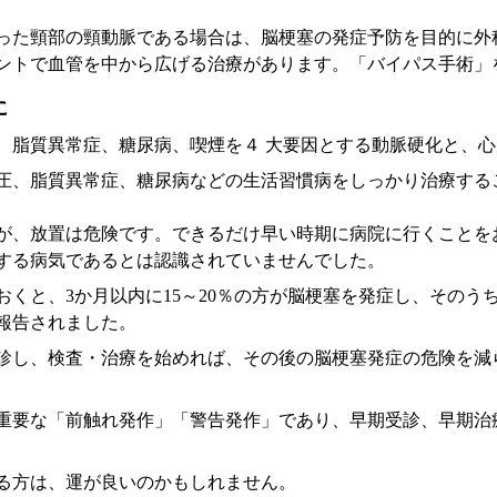
った頸部の頸動脈である場合は、脳梗塞の発症予防を目的に外
ントで血管を中から広げる治療があります。「バイパス手術」
に
、脂質異常症、糖尿病、喫煙を４ 大要因とする動脈硬化と、
圧、脂質異常症、糖尿病などの生活習慣病をしっかり治療する
が、放置は危険です。できるだけ早い時期に病院に行くことを
する病気であるとは認識されていませんでした。
くと、3か月以内に15～20％の方が脳梗塞を発症し、そのう
報告されました。
診し、検査・治療を始めれば、その後の脳梗塞発症の危険を減
重要な「前触れ発作」「警告発作」であり、早期受診、早期治
る方は、運が良いのかもしれません。