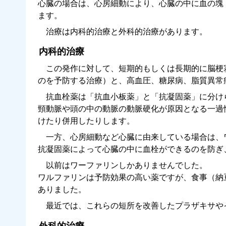
心臓の場合は、心房細動により、心臓の中に血の塊
ます。
治療は内科的治療と外科的治療があります。
内科的治療
この発作に対して、短期的もしくは長期的に脳梗
のを予防する治療）と、高血圧、糖尿病、脂質異常
抗血栓薬は「抗血小板薬」と「抗凝固薬」に分け
頸動脈や頭の中の動脈の動脈硬化が原因となる一過
けたり併用したりします。
一方、心房細動など心臓に由来している場合は、
抗凝固薬によって心臓の中に血栓ができるのを防ぎ
以前はワーファリンしかありませんでした。
ワルファリンは予防効果の高い薬ですが、食事（納
ありました。
最近では、これらの短所を改善したプラザキサや
外科的治療