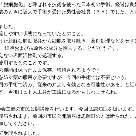
「脱細胞化」と呼ばれる技術を使った日本初の手術。経過は良
歳のときに阪大で手術を受けた男性会社員（３５）でした。とい
。
ました。
流しやすい状態になっていたとのこと。
けた新鮮な肺動脈弁から細胞を取り除き、薬剤処理などをせず
、 細胞および抗原性の成分を除去することだそうです。
えない界面活性剤で処理する。
使用するとのことです。
の機能は保ったまま保存、移植されるようです。
を防ぐ薬の服用が必要ですが、今回の手術では不要という。
回の手術で済み、従来の弁より有効となる可能性がある」と話
す。今後はヒト人工弁が主流になるかもしれませんね。
医師会主催の市民公開講座を行います。今回は認知症を扱います
授与されます。前回の市民公開講座は忠岡町の方は断られた、
加してください。
て受理されました。