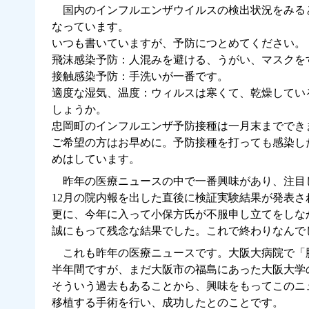
国内のインフルエンザウイルスの検出状況をみると、直
なっています。
いつも書いていますが、予防につとめてください。
飛沫感染予防：人混みを避ける、うがい、マスクを
接触感染予防：手洗いが一番です。
適度な湿気、温度：ウィルスは寒くて、乾燥してい
しょうか。
忠岡町のインフルエンザ予防接種は一月末まででき
ご希望の方はお早めに。予防接種を打っても感染し
めはしています。
昨年の医療ニュースの中で一番興味があり、注目し
12月の院内報を出した直後に検証実験結果が発表さ
更に、今年に入って小保方氏が不服申し立てをしな
誠にもって残念な結果でした。これで終わりなんで
これも昨年の医療ニュースです。大阪大病院で「
半年間ですが、まだ大阪市の福島にあった大阪大学
そういう過去もあることから、興味をもってこのニュ
移植する手術を行い、成功したとのことです。