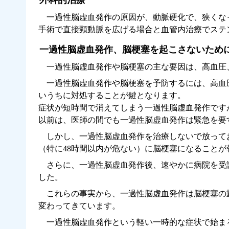
一過性脳虚血発作の原因が、動脈硬化で、狭くな
手術で直接頸動脈を広げる場合と血管内治療でステ
一過性脳虚血発作、脳梗塞を起こさないため
一過性脳虚血発作や脳梗塞の主な要因は、高血圧
一過性脳虚血発作や脳梗塞を予防するには、高血
いうちに対処することが鍵となります。
症状が短時間で消えてしまう一過性脳虚血発作です
以前は、医師の間でも一過性脳虚血発作は緊急を要
しかし、一過性脳虚血発作を治療しないで放ってお
（特に48時間以内が危ない）に脳梗塞になることが
さらに、一過性脳虚血発作後、速やかに病院を受
した。
これらの事実から、一過性脳虚血発作は脳梗塞の
変わってきています。
一過性脳虚血発作という軽い一時的な症状で始ま