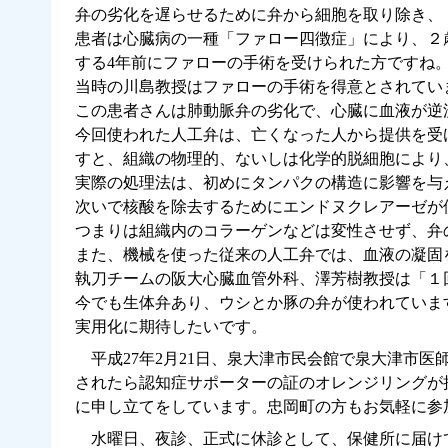
弁の劣化を遅らせるために弁から細胞を取り除き、
患者は心臓病の一種「ファロー四徴症」により、２
する4年前にファローの手術を受けられた方ですね
当時の川島教授はファローの手術を得意とされてい
この患者さんは肺動脈弁の劣化で、心臓に血液が逆
今回使われた人工弁は、亡くなった人から提供を受
すと、組織の物理的、ないしは化学的脱細胞により
実際の処理法は、初めにタンパクの構造に影響を与
次いで核酸を除去するためにエンドヌクレアーゼが
つまりは組織内のコラーゲンなどは変性させず、弁
また、機械を使った従来の人工弁では、血液の凝固
執刀チームの阪大心臓血管外科、澤芳樹教授は「１
今でも生体弁あり、ウシとか豚の弁が使われていま
実用化に期待したいです。
平成27年2月21日、泉大津市民会館で泉大津市
されたら認知症サポーターの証のオレンジリングが
に申し立てをしています。忠岡町の方もお気軽に参
水曜日、夜診、正式に休診として、保健所に届け