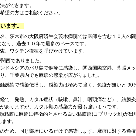
療法ができます。
希望の方はご相談ください。
ています。
名、茨木市の大阪府済生会茨木病院では医師を含む１０人の院
人となり、過去１０年で最多のペースです。
査、ワクチン接種を呼びかけています。
行が関西でありました。
ンドネシアのバリ島で麻疹に感染し、関西国際空港、幕張メッ
り、千葉県内でも麻疹の感染が広がりました。
触感染で感染伝播し、感染力は極めて強く、免疫が無いと 90
伏期を経て、発熱、カタル症状（咳嗽、鼻汁、咽頭痛など）、結膜
がありますが、カタル期の感染力が最も強いようです。
と、頬粘膜に麻疹に特徴的とされる白い粘膜疹(コプリック斑)が
します。
のため、同じ部屋にいるだけで感染します。麻疹に対する免疫