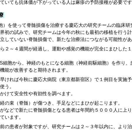
けていても抗体価が下がっている人は麻疹の予防接種が必要です
治療
細胞）を使って脊髄損傷を治療する慶応大の研究チームの臨床研
界初の試みで、研究チームは今年の秋にも最初の移植を行う計
立していない脊髄損傷で、新たな治療法につながる可能性があ
ら２～４週間が経過し、運動や感覚の機能が完全にまひした１
PS細胞から、神経のもとになる細胞（神経前駆細胞）を作り、
機能が改善すると期待されます。
早ければ今秋に慶応大病院（東京都新宿区）で１例目を実施予
使う。
かけて安全性や有効性を調べます。
経の束（脊髄）が傷つき、手足などにまひが起こります。
がなどで新たに脊髄損傷となる患者は年間約５０００人に上り
ています。
前の患者が対象ですが、研究チームは２～３年以内に、より治