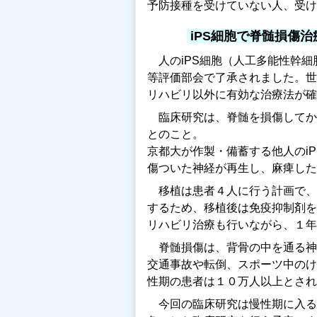
予防接種を受けていない人、受
iPS細胞で脊髄損傷
人のiPS細胞（人工多能性幹
等評価部会で了承されました。世
リハビリ以外に有効な治療法が確
臨床研究は、脊髄を損傷してか
とのこと。
京都大が作製・備蓄する他人のi
傷ついた神経が再生し、麻痺した
移植は患者４人に行う計画で、
するため、移植後は免疫抑制剤を
リハビリ治療も行いながら、１年
脊髄損傷は、背骨の中を通る神
交通事故や転倒、スポーツ中のけ
性期の患者は１０万人以上とされ
今回の臨床研究は慢性期に入る