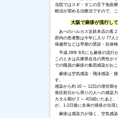
当院ではスギ・ダニの舌下免疫
根治が望める治療法ですので、ご
大阪で麻疹が流行し
あべのハルカス近鉄本店の客２
府内の患者数は今年に入り 77
保健所などは早期の受診・抗体検
平成 28年 8月にも麻疹の流
このときは兵庫県在住の男性がイ
での職員の麻疹の集団感染がおこ
麻疹は空気感染・飛沫感染・接
す。
感染から約 10 ～ 12日の潜
発症前日から周りの人への感染力
カタル期が 2 ～ 4日続いたあ
が、1-2日後に全身の発疹が出現
麻疹は感染力が強く、空気感染