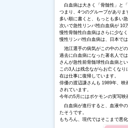
白血病は大きく「骨髄性」と「
つまり、4つのグループがありま
多い順に書くと、もっとも多い急性骨
次いで急性リンパ性白血病が 10万
慢性骨髄性白血病はさらに少なく 1
慢性リンパ性白血病は、日本では
池江選手の病気がこの中のどの
過去に白血病になった著名人では
さんが急性前骨髄球性白血病と
この3人は残念ながらお亡くなり
在は仕事に復帰しています。
俳優の渡辺謙さんも 1989年
されています。
今年の5月にはポケモンの実写映
白血病が進行すると、血液中の
たそうです。
もちろん、現代ではそこまで悪化