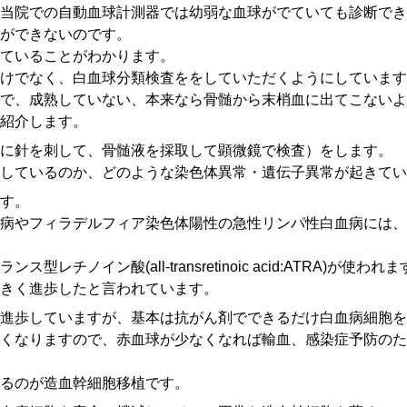
当院での自動血球計測器では幼弱な血球がでていても診断でき
ができないのです。
ていることがわかります。
だけでなく、白血球分類検査ををしていただくようにしています
で、成熟していない、本来なら骨髄から末梢血に出てこないよ
紹介します。
に針を刺して、骨髄液を採取して顕微鏡で検査）をします。
しているのか、どのような染色体異常・遺伝子異常が起きてい
す。
病やフィラデルフィア染色体陽性の急性リンパ性白血病には、
チノイン酸(all-transretinoic acid:ATRA)が使われ
きく進歩したと言われています。
進歩していますが、基本は抗がん剤でできるだけ白血病細胞を
くなりますので、赤血球が少なくなれば輸血、感染症予防のた
るのが造血幹細胞移植です。