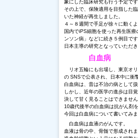
象にした臨床研究も行う予定です
その上で、保険適用を目指した臨
いた神経が再生しました。
４～８週間で手足が徐々に動くよ
国内でiPS細胞を使った再生医
ンソン病」などに続き５例目です
日本主導の研究となっていただき
白血病
リオ五輪にも出場し、東京オリ
の SNSで公表され、日本中に衝
白血病は、昔は不治の病として扱
しかし、近年の医学の進歩は目覚
決して甘く見ることはできません
10歳代後半の白血病は抗がん剤
今回は白血病について書いてみま
白血病は血液のがんです。
血液は骨の中、骨髄で形成されま