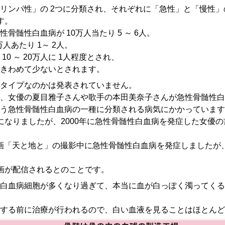
リンパ性」の 2つに分類され、それぞれに「急性」と「慢性」
す。
髄性白血病が 10万人当たり 5 ～ 6人。
人あたり 1～ 2人。
0 ～ 20万人に 1人程度とされ、
きわめて少ないとされます。
タイプなのかは発表されていません。
、女優の夏目雅子さんや歌手の本田美奈子さんが急性骨髄性白
いう急性骨髄性白血病の一種に分類される病気にかかっています
になりましたが、2000年に急性骨髄性白血病を発症した女優
、映画「天と地と」の撮影中に急性骨髄性白血病を発症しました
画が配信されるとのことです。
白血病細胞が多くなり過ぎて、本当に血が白っぽく濁ってくる
する前に治療が行われるので、白い血液を見ることはほとんど