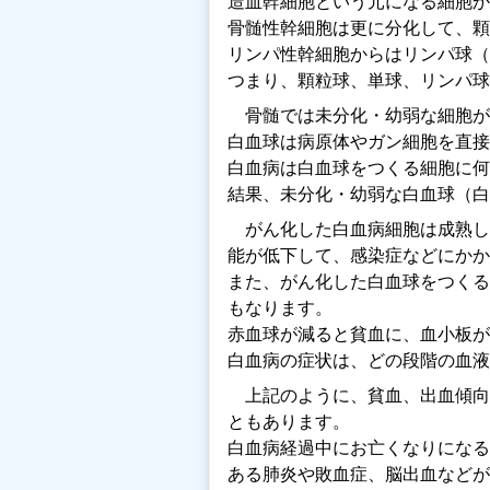
造血幹細胞という元になる細胞か
骨髄性幹細胞は更に分化して、顆
リンパ性幹細胞からはリンパ球（
つまり、顆粒球、単球、リンパ球
骨髄では未分化・幼弱な細胞が
白血球は病原体やガン細胞を直接
白血病は白血球をつくる細胞に何
結果、未分化・幼弱な白血球（白
がん化した白血病細胞は成熟し
能が低下して、感染症などにかか
また、がん化した白血球をつくる
もなります。
赤血球が減ると貧血に、血小板が
白血病の症状は、どの段階の血液
上記のように、貧血、出血傾向
ともあります。
白血病経過中にお亡くなりになる
ある肺炎や敗血症、脳出血などが