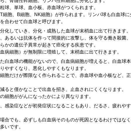
ら、骨髄性幹細胞、リンパ性幹細胞に分化します。
粒球、単球、血小板、赤血球がつくられます。
T細胞、B細胞、NK細胞）が作られます。リンパ球も白血球に
を合わせて白血球と呼びます。
分化していき、分化・成熟した血球が末梢血に出て行きます。
、あるいは抗体を作って間接的に攻撃し、体を守る働き殺菌、
らかの遺伝子異常が起きて癌化する疾患です。
血病細胞）が無制限に増殖して、末梢血に出て行きます。
た白血球の機能がないので、白血病細胞が増えると、白血球本
りやすくなり、悪化しやすくもなります。
細胞だけが際限なく作られることで、赤血球や血小板など、正
減ると僅かなことで出血を招き、止血されにくくなります。
の細胞ががんになったかにより異なります。
、感染症などが初発症状になることもあり、だるさ、疲れやす
場合でも、必ずしも白血病そのものが死因となるわけではなく
多いです。